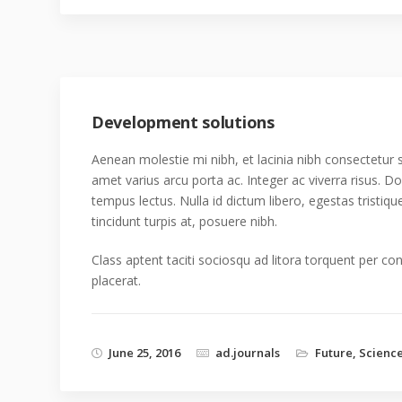
Development solutions
Aenean molestie mi nibh, et lacinia nibh consectetur s
amet varius arcu porta ac. Integer ac viverra risus. D
tempus lectus. Nulla id dictum libero, egestas tristiqu
tincidunt turpis at, posuere nibh.
Class aptent taciti sociosqu ad litora torquent per co
placerat.
June 25, 2016
ad.journals
Future
,
Scienc