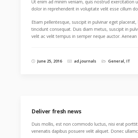
Ut enim ad minim veniam, quis nostrud exercitation u
dolor in reprehenderit in voluptate velit esse cillum do
Etiam pellentesque, suscipit in pulvinar eget placerat,
tincidunt consequat. Duis diam metus, suscipit in pulv
velit ac velit tempus in semper neque auctor. Aenean
June 25, 2016
ad.journals
General
,
IT
Deliver fresh news
Duis mollis, est non commodo luctus, nisi erat porttito
venenatis dapibus posuere velit aliquet. Donec ullamco