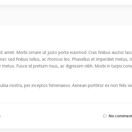
it amet. Morbi ornare ut justo porta euismod. Cras finibus auctor lacu
onec sed finibus tellus, ac rhoncus leo. Phasellus et imperdiet metus, 
e metus. Fusce id pretium risus, ac dignissim nibh. Morbi in turpis conva
nubia nostra, per inceptos himenaeos. Aenean porttitor ex non felis vi
e
No comment