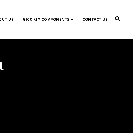
OUT US
GICC KEY COMPONENTS
CONTACT US
l