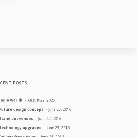
ECENT POSTS
Hello world!
August 22, 2025
Future design concept
June 25, 2016
Stand out venues
June 25, 2016
Technology upgraded
June 25, 2016
Deliver fresh news
June 25, 2016