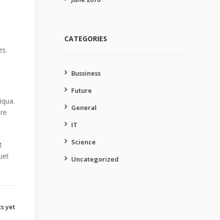
CATEGORIES
es.
Bussiness
Future
iqua.
General
ure
IT
Science
t
uet
Uncategorized
s yet