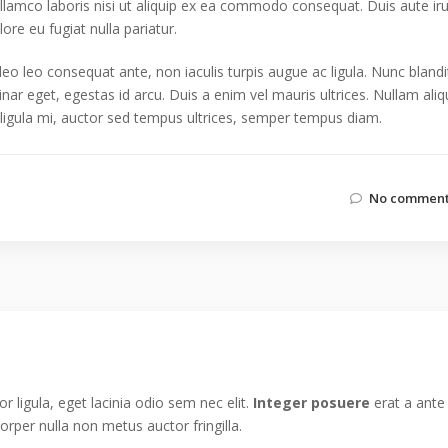
llamco laboris nisi ut aliquip ex ea commodo consequat. Duis aute ir
lore eu fugiat nulla pariatur.
 leo leo consequat ante, non iaculis turpis augue ac ligula. Nunc blandi
inar eget, egestas id arcu. Duis a enim vel mauris ultrices. Nullam aliq
 ligula mi, auctor sed tempus ultrices, semper tempus diam.
No comment
r ligula, eget lacinia odio sem nec elit.
Integer posuere
erat a ante
rper nulla non metus auctor fringilla.