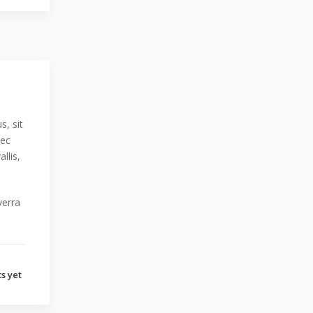
s, sit
nec
llis,
verra
s yet